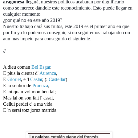
aragonesa
llegará, nuestros políticos acabaran por dignificarlo
como se merece dándole este reconocimiento. Esto puede llegar en
cualquier momento,
¿por qué no en este año 2019?
Nuestro trabajo dará sus frutos, este 2019 es el primer año en que
por fin ya lo podemos conseguir, si no seguiremos trabajando con
aun más ímpetu para conseguirlo el siguiente.
//
A dieu coman
Bel Esgar
,
E plus la cieutat d'
Aurenza
,
E
Gloriet
, e 'l
Caslar
, (:
Castellar
)
E lo senhor de
Proenza
,
E tot quan vol mon ben lai;
Mas lai on son fait l' assai,
Cellui perdei c' a ma vida,
E 'n serai totz jornz marrida.