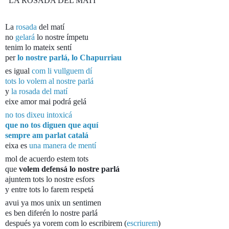
"LA ROSADA DEL MATÍ"
La
rosada
del matí
no
gelará
lo nostre ímpetu
tenim lo mateix sentí
per
lo nostre parlá, lo Chapurriau
es igual
com li vullguem dí
tots lo volem al nostre parlá
y
la rosada del matí
eixe amor mai podrá gelá
no tos dixeu intoxicá
que no tos diguen que aquí
sempre am parlat catalá
eixa es
una manera de mentí
mol de acuerdo estem tots
que
volem defensá lo nostre parlá
ajuntem tots lo nostre esfors
y entre tots lo farem respetá
avui ya mos unix un sentimen
es ben diferén lo nostre parlá
después ya vorem com lo escribirem (
escriurem
)