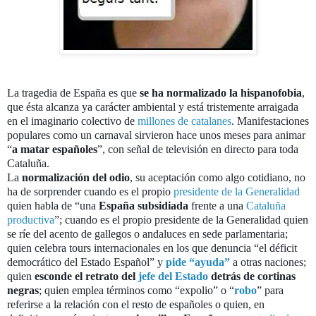
La tragedia de España es que
se ha normalizado la hispanofobia
,
que ésta alcanza ya carácter ambiental y está tristemente arraigada
en el imaginario colectivo de
millones de catalanes
. Manifestaciones
populares como un carnaval sirvieron hace unos meses para animar
“
a matar españoles
”, con señal de televisión en directo para toda
Cataluña.
La
normalización del odio
, su aceptación como algo cotidiano, no
ha de sorprender cuando es el propio
presidente de la Generalidad
quien habla de “una
España subsidiada
frente a una
Cataluña
productiva
”; cuando es el propio presidente de la Generalidad quien
se ríe del acento de gallegos o andaluces en sede parlamentaria;
quien celebra tours internacionales en los que denuncia “el déficit
democrático del Estado Español” y
pide “ayuda”
a otras naciones;
quien
esconde el retrato del
jefe del Estado
detrás de cortinas
negras
; quien emplea términos como “expolio” o “
robo
” para
referirse a la relación con el resto de españoles o quien, en