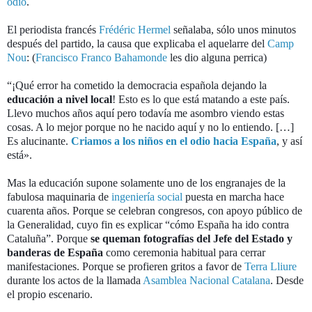
odio
.
El periodista francés
Frédéric Hermel
señalaba, sólo unos minutos
después del partido, la causa que explicaba el aquelarre del
Camp
Nou
: (
Francisco Franco Bahamonde
les dio alguna perrica)
“¡Qué error ha cometido la democracia española dejando la
educación a nivel local
! Esto es lo que está matando a este país.
Llevo muchos años aquí pero todavía me asombro viendo estas
cosas. A lo mejor porque no he nacido aquí y no lo entiendo. […]
Es alucinante.
Criamos a los niños en el odio hacia España
, y así
está».
Mas la educación supone solamente uno de los engranajes de la
fabulosa maquinaria de
ingeniería social
puesta en marcha hace
cuarenta años. Porque se celebran congresos, con apoyo público de
la Generalidad, cuyo fin es explicar “cómo España ha ido contra
Cataluña”. Porque
se queman fotografías del Jefe del Estado y
banderas de España
como ceremonia habitual para cerrar
manifestaciones. Porque se profieren gritos a favor de
Terra Lliure
durante los actos de la llamada
Asamblea Nacional Catalana
. Desde
el propio escenario.