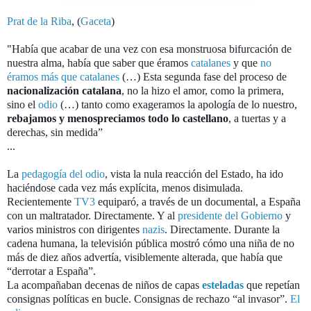
Prat de la Riba
, (
Gaceta
)
"
Había que acabar de una vez con esa monstruosa bifurcación de
nuestra alma, había que saber que éramos
catalanes
y que
no
éramos más que catalanes
(…) Esta segunda fase del proceso de
nacionalización catalana
, no la hizo el amor, como la primera,
sino el
odio
(…) tanto como exageramos la apología de lo nuestro,
rebajamos y menospreciamos todo lo castellano
, a tuertas y a
derechas, sin medida”
...
La
pedagogía del odio
, vista la nula reacción del Estado, ha ido
haciéndose cada vez más explícita, menos disimulada.
Recientemente
TV3
equiparó, a través de un documental, a España
con un maltratador. Directamente. Y al
presidente del Gobierno
y
varios ministros con dirigentes
nazis
. Directamente. Durante la
cadena humana, la televisión pública mostró cómo una niña de no
más de diez años advertía, visiblemente alterada, que había que
“derrotar a España”.
La acompañaban decenas de niños de capas
esteladas
que repetían
consignas políticas en bucle. Consignas de rechazo “al invasor”.
El