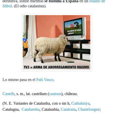
definitiva, sonríe mientras
se humilla a España
en un
estadio de
fútbol
. (El odio catalanista).
Lo mismo pasa en el
País Vasco
.
Castelh
, s. m., lat. castellum (
castrum
), château.
(N. E. Variantes de Catalunha, con o sin h,
Cathalunya
,
Catalugna,
Cataluenha
, Catalunhia,
Catalonia
,
Chastelongne
;