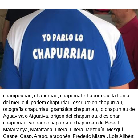
champouirau, chapurriau, chapurriat, chapurreau, la franja
del meu cul, parlem chapurriau, escriure en chapurriau,
ortografía chapurriau, gramática chapurriau, lo chapurriau de
Aguaviva o Aiguaiva, origen del chapurriau, dicsionari
chapurriau, yo parlo chapurriau; chapurriau de Beseit,
Matarranya, Matarraña, Litera, Llitera, Mezquín, Mesquí,
Caspe, Casp, Aragó, aragonés, Frederic Mistral, Loís Alibèrt,