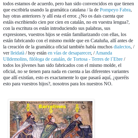
todos estamos de acuerdo, pero han sido convencidos en que tienen
que escribirla usando la gramática catalana / la de
Pompeyo Fabra
,
hay otras anteriores /y allí esta el error. ¿No os dais cuenta que
estáis escribiendo cien por cien en catalán, no en vuestra lengua?,
con la escritura os están introduciendo sus palabras, sus
expresiones, vuestros hijos se están familiarizando con ellas, los
están fabricando con el mismo molde que en Cataluña, allí antes de
la creación de la gramática oficial también había muchos
dialectos
, /
ver
lleidatà
/ hoy están
en vías de desaparecer
, /
Amanda
Ulldemolins, filóloga de catalán, de Tortosa - Terres de l´Ebre
/
todos los jóvenes han sido fabricados con el mismo molde, el
oficial, no se tienen para nada en cuenta a las diferentes variantes
que allí existían, esto es exactamente lo que pasará aquí, ¿queréis
esto para vuestros hijos?, nosotros para los nuestros NO.