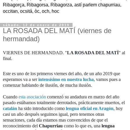
Ribagorça, Ribagorsa, Ribagorza, astí parlem chapurriau,
occitan, ocsitá, òc, och, hoc
sábado, 12 de enero de 2019
LA ROSADA DEL MATÍ (viernes de
hermandad)
VIERNES DE HERMANDAD.
"
LA ROSADA DEL MATÍ
" al
final.
Este es uno de los primeros viernes del año, de un año 2019 que
esperamos va a ser
intensísimo en nuestra lucha
, vamos pues a
comenzar hablando de ilusión, de mucha ilusión.
Cuando
esta asociación
comenzó su andadura en marzo del año
pasado estábamos totalmente derrotados, prácticamente muertos, el
catalán
ha sido introducido como
lengua oficial en Aragón
, hoy
casi un año después seguimos igual, pero tenemos otras
sensaciones, cada día estamos mas convencidos de que el
reconocimiento del
Chapurriau
como lo que es, una
lengua