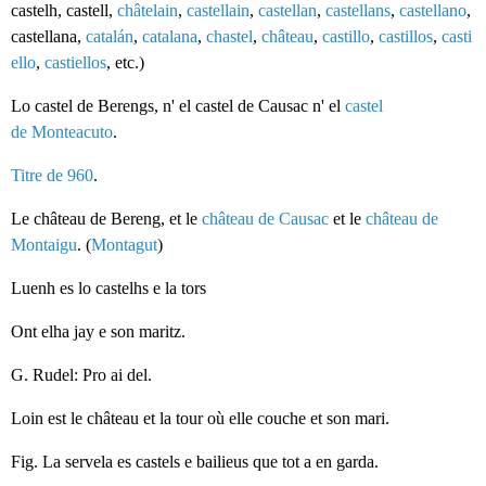
castelh, castell,
châtelain
,
castellain
,
castellan
,
castellans
,
castellano
,
castellana,
catalán
,
catalana
,
chastel
,
château
,
castillo
,
castillos
,
casti
ello
,
castiellos
, etc.)
Lo castel de Berengs, n' el castel de Causac n' el
castel
de Monteacuto
.
Titre de 960
.
Le château de Bereng, et le
château de Causac
et le
château de
Montaigu
. (
Montagut
)
Luenh es lo castelhs e la tors
Ont elha jay e son maritz.
G. Rudel: Pro ai del.
Loin est le château et la tour où elle couche et son mari.
Fig. La servela es castels e bailieus que tot a en garda.