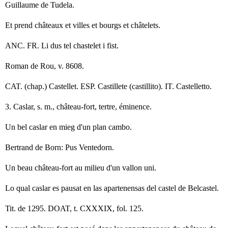
Guillaume de Tudela.
Et prend châteaux et villes et bourgs et châtelets.
ANC. FR. Li dus tel chastelet i fist.
Roman de Rou, v. 8608.
CAT. (chap.) Castellet. ESP. Castillete (castillito). IT. Castelletto.
3. Caslar, s. m., château-fort, tertre, éminence.
Un bel caslar en mieg d'un plan cambo.
Bertrand de Born: Pus Ventedorn.
Un beau château-fort au milieu d'un vallon uni.
Lo qual caslar es pausat en las apartenensas del castel de Belcastel.
Tit. de 1295. DOAT, t. CXXXIX, fol. 125.