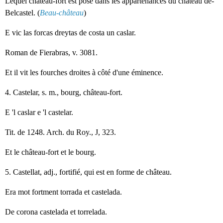
Lequel château-fort est posé dans les appartenances du château de-
Belcastel. (
Beau-château
)
E vic las forcas dreytas de costa un caslar.
Roman de Fierabras, v. 3081.
Et il vit les fourches droites à côté d'une éminence.
4. Castelar, s. m., bourg, château-fort.
E 'l caslar e 'l castelar.
Tit. de 1248. Arch. du Roy., J, 323.
Et le château-fort et le bourg.
5. Castellat, adj., fortifié, qui est en forme de château.
Era mot fortment torrada et castelada.
De corona castelada et torrelada.